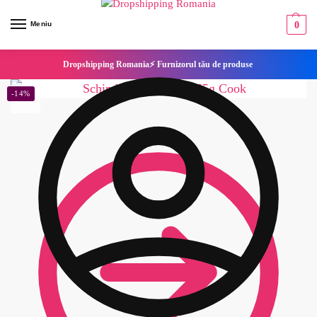
Meniu
0
Dropshipping Romania⚡ Furnizorul tău de produse
-14%