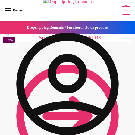
Meniu
0
Dropshipping Romania⚡ Furnizorul tău de produse
-14%