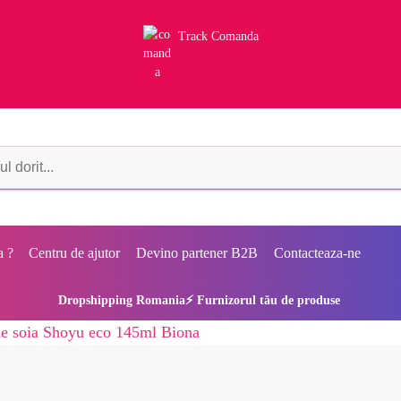
Track Comanda
a ?
Centru de ajutor
Devino partener B2B
Contacteaza-ne
Dropshipping Romania⚡ Furnizorul tău de produse