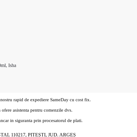
0ml, Isha
 nostru rapid de expediere SameDay cu cost fix.
a ofere asistenta pentru comenzile dvs.
ancar in siguranta prin procesatorul de plati.
ȘTAL 110217, PITEȘTI, JUD. ARGEȘ