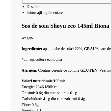
Descriere
Informații suplimentare
Sos de soia Shoyu eco 145ml Biona
-vegan-
Ingrediente:
apa, boabe de soia* 22%,
GRAU*
, sare d
*din agricultura ecologica
Alergeni:
Contine cereale ce contine
GLUTEN
. Vezi i
Valori nutritionale/100ml:
Energie: 234KJ/56Kcal
Grasimi: 0.6g din care saturate 0.1g
Carbohidrati: 4.1g din care zaharuri 0.4g
Fibre: 0.8g
Proteine: 8.1g