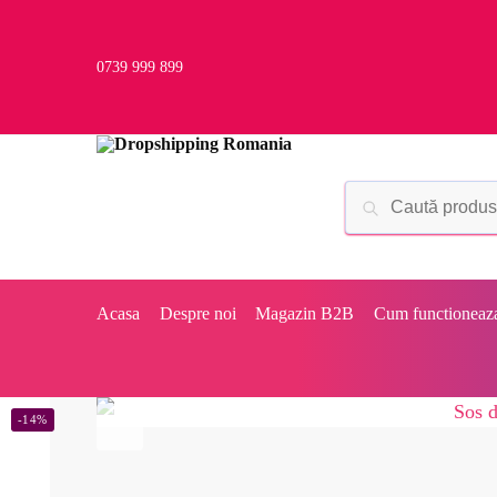
0739 999 899
Acasa
Despre noi
Magazin B2B
Cum functioneaz
-14%