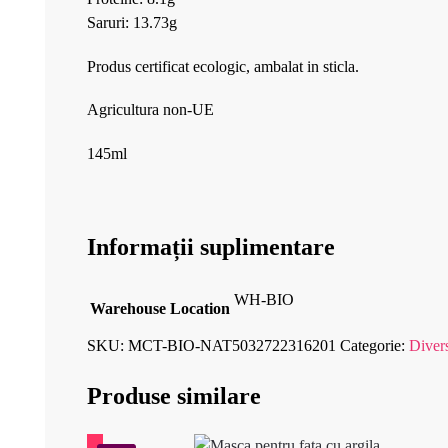
Saruri: 13.73g
Produs certificat ecologic, ambalat in sticla.
Agricultura non-UE
145ml
Informații suplimentare
WH-BIO
Warehouse Location
SKU:
MCT-BIO-NAT5032722316201
Categorie:
Diver
Produse similare