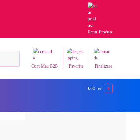
Retur Produse
Caută
Cont Meu B2B
Favorite
Finalizare
0.00
lei
0