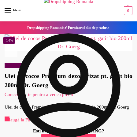
Meniu
0
Dropshipping Romania⚡ Furnizorul tău de produse
-14%
Reduceri!
Ulei de cocos Premium dezodorizat pt. gatit bio
200ml Dr. Goerg
Conecteaza-te pentru a vedea pretul
Ulei de cocos Premium dezodorizat pt. gatit bio 200ml Dr. Goerg
Adaugă la Favorite
Esti interesat de DROPSHIPPING?