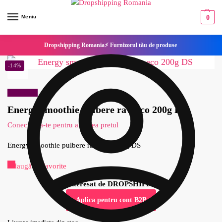
Meniu
0
Dropshipping Romania⚡ Furnizorul tău de produse
-14%
Reduceri!
Energy smoothie pulbere raw eco 200g DS
Conecteaza-te pentru a vedea pretul
Energy smoothie pulbere raw eco 200g DS
Adaugă la Favorite
Esti interesat de DROPSHIPPING?
Aplica pentru cont B2B