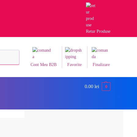
Retur Produse
Caută
Cont Meu B2B
Favorite
Finalizare
0.00
lei
0