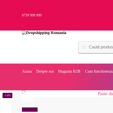
0739 999 899
Acasa
Despre noi
Magazin B2B
Cum functioneaz
-14%
Reduceri!