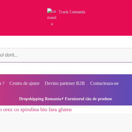
Track Comanda
a ?
Centru de ajutor
Devino partener B2B
Contacteaza-ne
Dropshipping Romania⚡ Furnizorul tău de produse