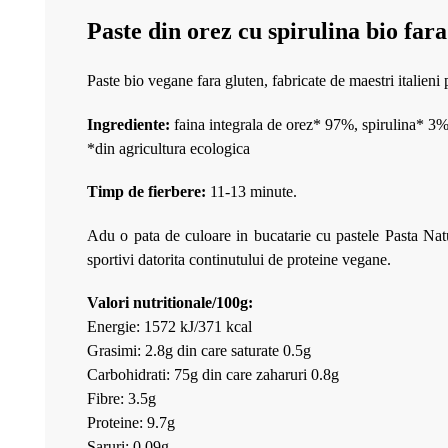
Paste din orez cu spirulina bio far
Paste bio vegane fara gluten, fabricate de maestri italieni p
Ingrediente:
faina integrala de orez* 97%, spirulina* 3%
*din agricultura ecologica
Timp de fierbere:
11-13 minute.
Adu o pata de culoare in bucatarie cu pastele Pasta Natura
sportivi datorita continutului de proteine vegane.
Valori nutritionale/100g:
Energie: 1572 kJ/371 kcal
Grasimi: 2.8g din care saturate 0.5g
Carbohidrati: 75g din care zaharuri 0.8g
Fibre: 3.5g
Proteine: 9.7g
Saruri: 0.09g